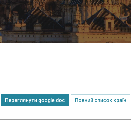
Переглянути google doc
Повний список країн