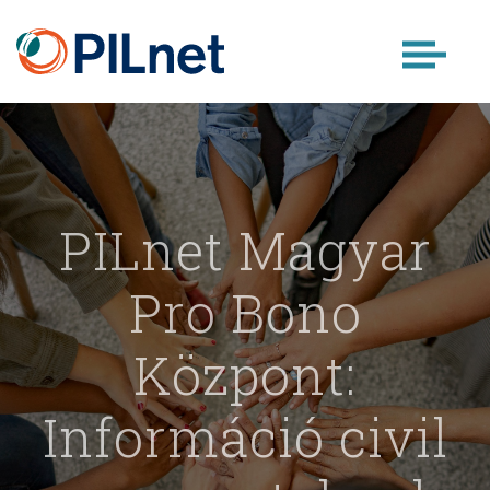
Skip
to
content
PILnet Magyar
Pro Bono
Központ:
Információ civil