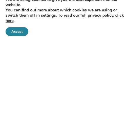
További jogi igényével a forduljon a PILnet
Magyar Pro
website.
You can find out more about which cookies we are using or
Bono Központjához
.
switch them off in
settings
. To read our full privacy policy,
click
here
.
Accept